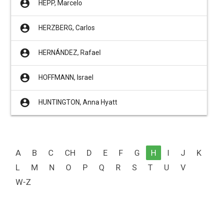
account_circle
HEPP, Marcelo
account_circle
HERZBERG, Carlos
account_circle
HERNÁNDEZ, Rafael
account_circle
HOFFMANN, Israel
account_circle
HUNTINGTON, Anna Hyatt
A
B
C
CH
D
E
F
G
H
I
J
K
L
M
N
O
P
Q
R
S
T
U
V
W-Z