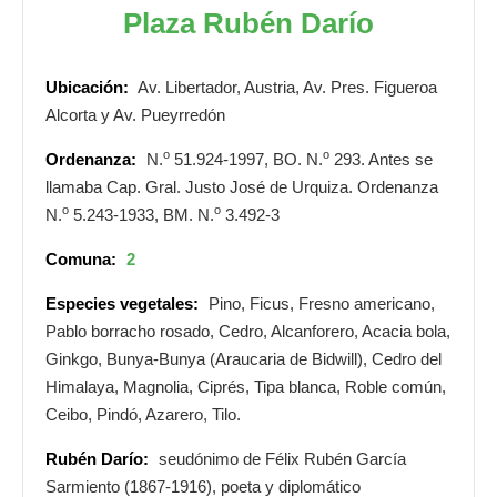
Plaza Rubén Darío
Ubicación:
Av. Libertador, Austria, Av. Pres. Figueroa
Alcorta y Av. Pueyrredón
o
o
Ordenanza:
N.
51.924-1997, BO. N.
293. Antes se
llamaba Cap. Gral. Justo José de Urquiza. Ordenanza
o
o
N.
5.243-1933, BM. N.
3.492-3
Comuna:
2
Especies vegetales:
Pino, Ficus, Fresno americano,
Pablo borracho rosado, Cedro, Alcanforero, Acacia bola,
Ginkgo, Bunya-Bunya (Araucaria de Bidwill), Cedro del
Himalaya, Magnolia, Ciprés, Tipa blanca, Roble común,
Ceibo, Pindó, Azarero, Tilo.
Rubén Darío:
seudónimo de Félix Rubén García
Sarmiento (1867-1916), poeta y diplomático