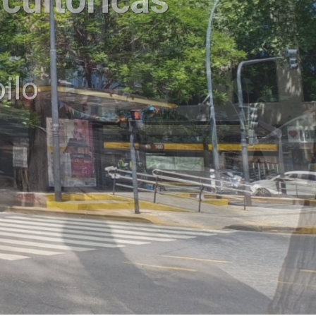
cultóricas
o Mercader