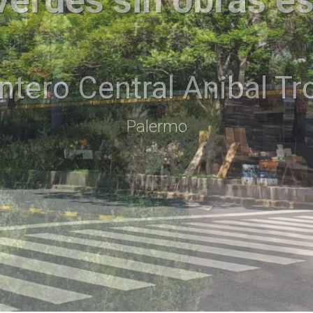
verdes sin obras es
entral Dr. Emir Eduard
Palermo