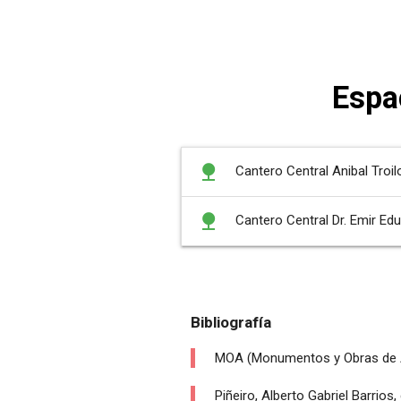
Espa
nature
Cantero Central Anibal Troil
nature
Cantero Central Dr. Emir Ed
Bibliografía
MOA (Monumentos y Obras de A
Piñeiro, Alberto Gabriel Barrios