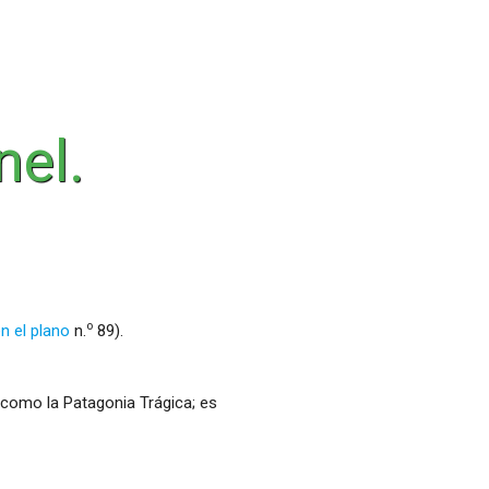
nel.
o
n el plano
n.
89).
 como la Patagonia Trágica; es