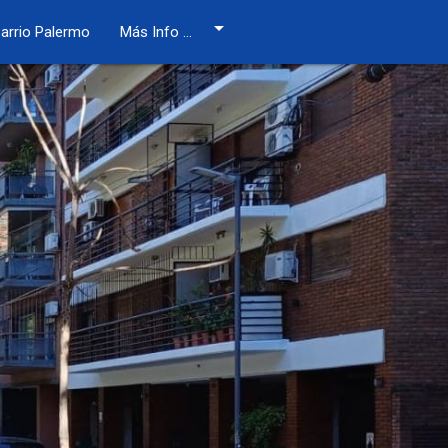
arrow_drop_down
arrio Palermo
Más Info ...
Héctor Varela
Palermo