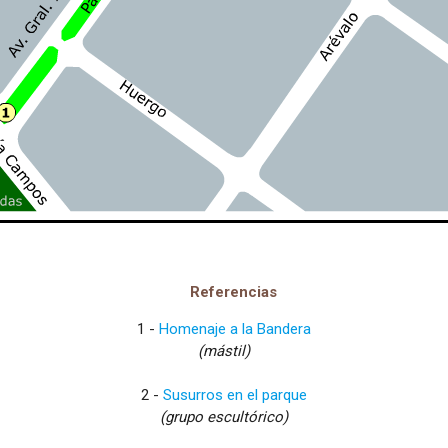
Referencias
1 -
Homenaje a la Bandera
(mástil)
2 -
Susurros en el parque
(grupo escultórico)