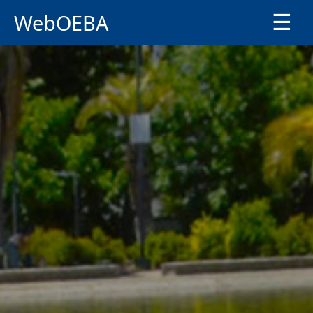
WebOEBA
☰